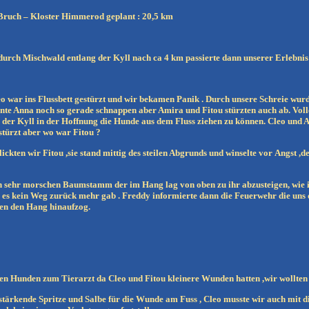
 Bruch – Kloster Himmerod geplant : 20,5 km
urch Mischwald entlang der Kyll nach ca 4 km passierte dann unserer Erlebnis 
o war ins Flussbett gestürzt und wir bekamen Panik . Durch unsere Schreie wu
nnte Anna noch so gerade schnappen aber Amira und Fitou stürzten auch ab. Voller
 der Kyll in der Hoffnung die Hunde aus dem Fluss ziehen zu können. Cleo und 
estürzt aber wo war Fitou ?
ckten wir Fitou ,sie stand mittig des steilen Abgrunds und winselte vor Angst ,de
en sehr morschen Baumstamm der im Hang lag von oben zu ihr abzusteigen, wie ich
es kein Weg zurück mehr gab . Freddy informierte dann die Feuerwehr die uns d
len den Hang hinaufzog.
en Hunden zum Tierarzt da Cleo und Fitou kleinere Wunden hatten ,wir wollten
f stärkende Spritze und Salbe für die Wunde am Fuss , Cleo musste wir auch mit d