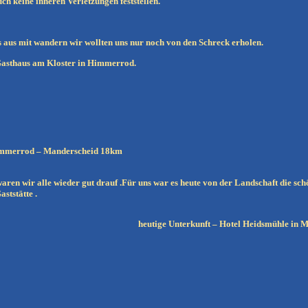
ch keine inneren Verletzungen feststellen.
 aus mit wandern wir wollten uns nur noch von den Schreck erholen.
Gasthaus am Kloster in Himmerrod.
errod – Manderscheid 18km
ren wir alle wieder gut drauf .Für uns war es heute von der Landschaft die schöns
ststätte .
heutige Unterkunft – Hotel Heidsmühle in 