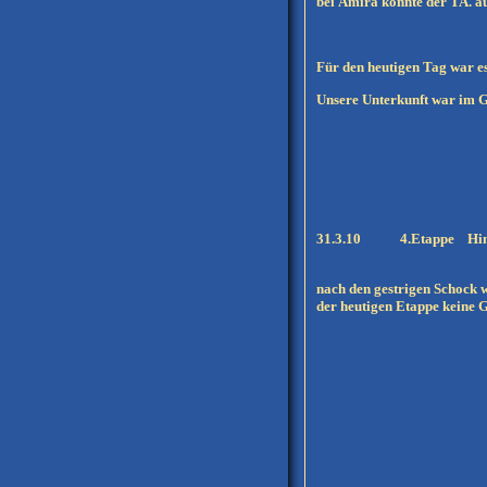
bei Amira konnte der TA. au
Für den heutigen Tag war es
Unsere Unterkunft war im 
31.3.10 4.Etappe Himm
nach den gestrigen Schock wa
der heutigen Etappe keine Ga