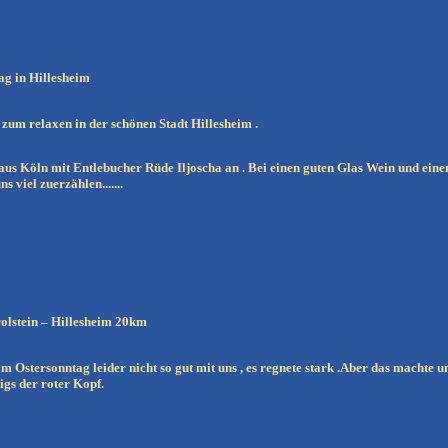
 Hillesheim
zum relaxen in der schönen Stadt Hillesheim .
aus Köln mit Entlebucher Rüde Iljoscha an . Bei einen guten Glas Wein und ein
 viel zuerzählen.......
stein – Hillesheim 20km
am Ostersonntag leider nicht so gut mit uns , es regnete stark .Aber das machte 
igs der roter Kopf.