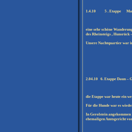
1.4.10 5 . Etappe Mand
eine sehr schöne Wanderung
des Rheinsteigs , Hunsrück 
Unsere Nachtquartier war im
2.04.10
6. Etappe Daun – G
die Etappe war heute ein w
Für die Hunde war es wieder 
In Gerolstein angekommen h
ehemaligen Amtsgericht von