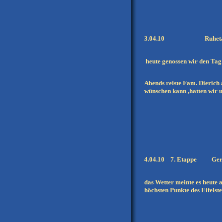
3.04.10
Ruhetag in
heute genossen wir den Tag 
Abends reiste Fam. Dierich 
wünschen kann ,hatten wir uns
4.04.10 7. Etappe Gerol
das Wetter meinte es heute 
höchsten Punkte des Eifelste