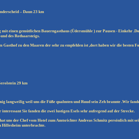
erscheid – Daun 23 km
 mit einen gemütlichen Bauerngasthaus (Üdersmühle ) zur Pausen - Einkehr .Dor
–und des Rothaarsteigs.
 Gasthof zu den Maaren der sehr zu empfehlen ist ,dort haben wir die besten F
erolstein 29 km
enig langweilig weil uns die Füße qualmten und Ruud sein Zeh brannte .Wir fand
interessant Sie fanden die zwei lustigen Esels sehr aufregend auf der Strecke.
at uns der Chef vom Hotel zum Amtsrichter Andreas Schmitz persönlich mit sei
 Hillesheim unterbrachte.