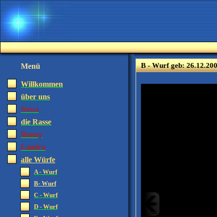
B - Wurf geb: 26.12.20
Menü
Willkommen
über uns
News
die Rasse
Bonny
Lamira
alle Würfe
A - Wurf
B- Wurf
C - Wurf
D - Wurf