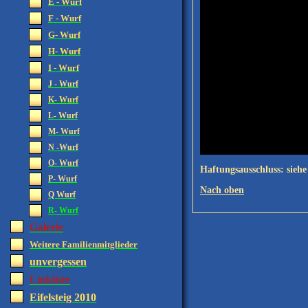
E - Wurf
F - Wurf
G- Wurf
H- Wurf
I - Wurf
J - Wurf
K- Wurf
L- Wurf
M- Wurf
N -Wurf
O- Wurf
Haftungsausschluss: siehe
P- Wurf
Nach oben
Q Wurf
R- Wurf
Galerie
Weitere Familienmitglieder
unvergessen
Linkliste
Eifelsteig 2010