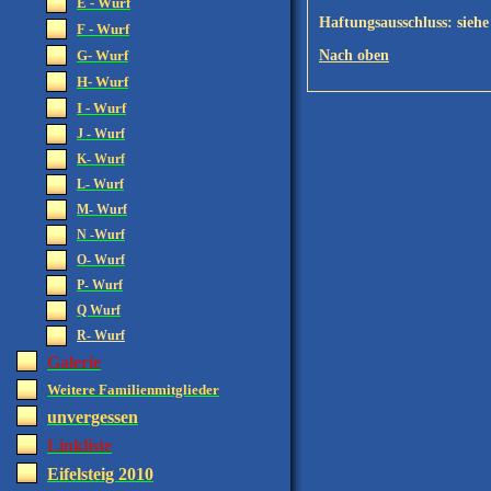
E - Wurf
Haftungsausschluss: siehe
F - Wurf
G- Wurf
Nach oben
H- Wurf
I - Wurf
J - Wurf
K- Wurf
L- Wurf
M- Wurf
N -Wurf
O- Wurf
P- Wurf
Q Wurf
R- Wurf
Galerie
Weitere Familienmitglieder
unvergessen
Linkliste
Eifelsteig 2010