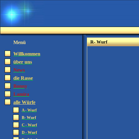
R- Wurf
Menü
Willkommen
über uns
News
die Rasse
Bonny
Lamira
alle Würfe
A - Wurf
B- Wurf
C - Wurf
D - Wurf