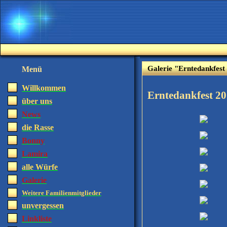
Galerie "Erntedankfest
Menü
Willkommen
Erntedankfest 2
über uns
News
die Rasse
Bonny
Lamira
alle Würfe
Galerie
Weitere Familienmitglieder
unvergessen
Linkliste