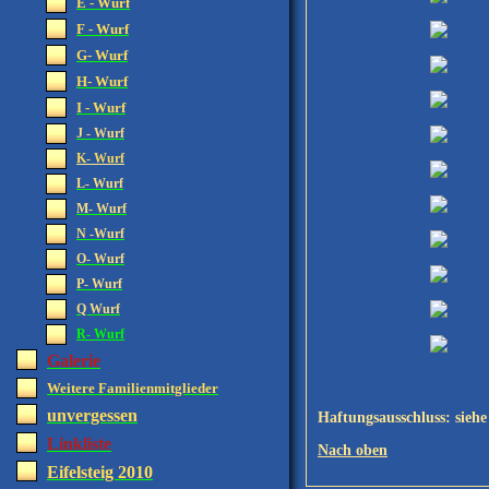
E - Wurf
F - Wurf
G- Wurf
H- Wurf
I - Wurf
J - Wurf
K- Wurf
L- Wurf
M- Wurf
N -Wurf
O- Wurf
P- Wurf
Q Wurf
R- Wurf
Galerie
Weitere Familienmitglieder
unvergessen
Haftungsausschluss: siehe
Linkliste
Nach oben
Eifelsteig 2010