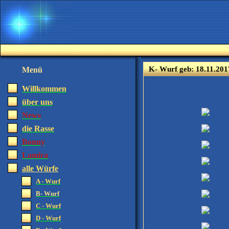
K- Wurf geb: 18.11.20
Menü
Willkommen
über uns
News
die Rasse
Bonny
Lamira
alle Würfe
A - Wurf
B- Wurf
C - Wurf
D - Wurf